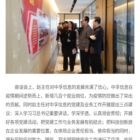
座谈会上，赵主任对中孚信息的发展充满了信心，中孚信息在
疫情期间逆势而上，新增几百个就业岗位，为疫情防控做出了突出
的贡献。同时赵主任对中孚信息的党建及业务工作开展提出三点建
议：深入学习习总书记重要讲话，学深学透，认真领会贯彻；开展
好各项党建活动，把党建工作与业务发展有机结合；把科技创新放
在企业发展的重要位置，在体现企业责任担当、使命担当的同时，
提升风险应对能力。随后，双方就网络安全工作进行了交流，会后