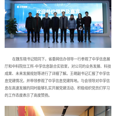
在魏东晓书记陪同下，省委网信办领导一行参观了中孚信息展
厅和中科院信工所-中孚信息联合实验室，对公司的业务发展、科技
成果、未来发展规划等进行了详细了解。王萌副书记汇报了中孚信
息党建情况，并带领参观了中孚信息党建阵地。与会领导对中孚信
息在高速发展的同时能够扎实开展党建活动、积极组织党员们学习
的工作态度表示了高度赞扬。