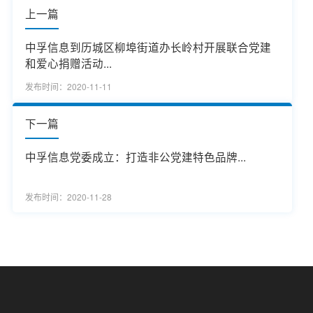
上一篇
中孚信息到历城区柳埠街道办长岭村开展联合党建
和爱心捐赠活动...
发布时间：2020-11-11
下一篇
中孚信息党委成立：打造非公党建特色品牌...
发布时间：2020-11-28