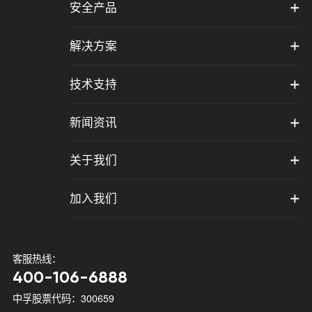
安全产品
解决方案
技术支持
新闻资讯
关于我们
加入我们
客服热线：
400-106-6888
中孚股票代码：300659