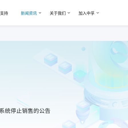
支持
新闻资讯
关于我们
加入中孚
警系统停止销售的公告