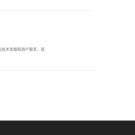
应技术发展和用户需求，现