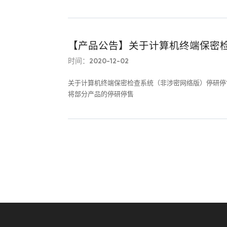
【产品公告】关于计算机终端保密
时间：2020-12-02
关于计算机终端保密检查系统（非涉密网络版）停研停
将部分产品的停研停售